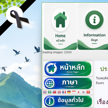
loading images: 23/24
ปร
วันพฤหั
จันทร
เรื่อ