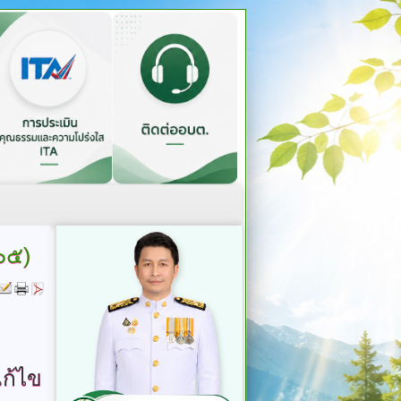
๖๕)
ก้ไข