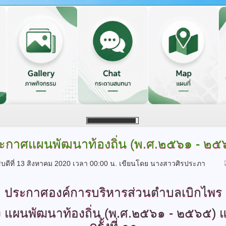
ะกาศแผนพัฒนาท้องถิ่น
(พ.ศ.๒๕๖๑ - ๒๕
สบดีที่ 13 สิงหาคม 2020 เวลา 00:00 น.
เขียนโดย นางสาวศิรประภา
ประกาศองค์การบริหารส่วนตำบลเบิกไพร
ง
แผนพัฒนาท้องถิ่น (พ.ศ.๒๕๖๑ - ๒๕๖๕) แ