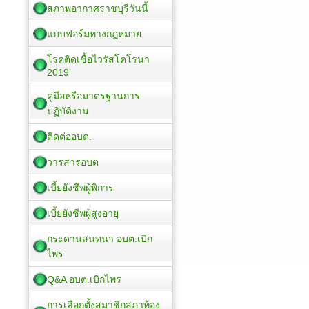
สภาพอากาศราชบุรีวันนี้
แบบฟอร์มทางกฎหมาย
โรคติดเชื้อไวรัสโคโรนา
2019
คู่มือหรือมาตรฐานการ
ปฏิบัติงาน
ติดต่ออบต.
วารสารอบต
เบี้ยยังชีพผู้พิการ
เบี้ยยังชีพผู้สูงอายุ
กระดานสนทนา อบต.เบิก
ไพร
Q&A อบต.เบิกไพร
การเลือกตั้งสมาชิกสภาท้อง