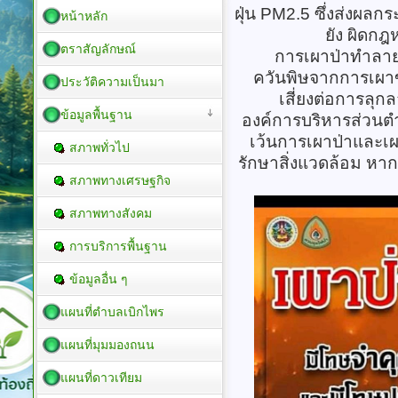
ฝุ่น PM2.5 ซึ่งส่งผลกร
หน้าหลัก
ยัง ผิดกฎ
ตราสัญลักษณ์
การเผาป่าทำลายธ
ควันพิษจากการเผาข
ประวัติความเป็นมา
เสี่ยงต่อการลุ
ข้อมูลพื้นฐาน
องค์การบริหารส่วนต
เว้นการเผาป่าและเผ
สภาพทั่วไป
รักษาสิ่งแวดล้อม หาก
สภาพทางเศรษฐกิจ
สภาพทางสังคม
การบริการพื้นฐาน
ข้อมูลอื่น ๆ
แผนที่ตำบลเบิกไพร
แผนที่มุมมองถนน
แผนที่ดาวเทียม