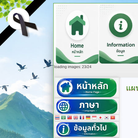
loading images: 23/24
แผน