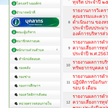
ทุจริต ประจำปี 
โครงสร้างองค์กร
รายงานการวิเครา
อำนาจหน้าที่
คุณธรรมและควา
ดำเนินงาน ของห
8
ประจำปีงบประมา
คณะผู้บริหาร
องค์การบริหารส่
สมาชิกสภาอบต.
รายงานผลการดำเน
ความเสี่ยงการทุ
9
พนักงานส่วนตำบล
ประจำปี พ.ศ.256
สำนักปลัดอบต.
รายงานผลการบร
10
ทรัพยากรบุคคล 
กองคลัง
รายงานผลการดำ
กองช่าง
ปฎิบัติการป้อกันก
11
กองการศึกษาฯ
รอบ 6 เดือน
กองสวัสดิการสังคม
รายงานผลการดำเน
ความเสี่ยงการทุจ
12
หน่วยตรวจสอบภายใน
ชอบ ประจำปีงบป