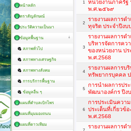
หน่วยงานภาครัฐ
1
หน้าหลัก
พ.ศ.๒๕๖๙
ตราสัญลักษณ์
รายงานผลการดำเ
2
ทุจริต ประจำปีง
ประวัติความเป็นมา
รายงานผลการดำ
ข้อมูลพื้นฐาน
บริหารจัดการความ
3
สภาพทั่วไป
ของหน่วยงาน ปร
พ.ศ.2568
สภาพทางเศรษฐกิจ
รายงานผลการบร
สภาพทางสังคม
4
ทรัพยากรบุคคล ป
การบริการพื้นฐาน
การนำผลการประเม
5
พัฒนาองค์กร ปี
ข้อมูลอื่น ๆ
การประเมินความเ
แผนที่ตำบลเบิกไพร
ประเด็นที่เกี่ยวข
6
แผนที่มุมมองถนน
พ.ศ.2568
แผนที่ดาวเทียม
รายงานผลการดำเ
7