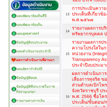
การประเมินความเ
ประเด็นที่เกี่ยวข
13
แผนพัฒนาท้องถิ่นสี่ปี
พ.ศ.๒๕๖๗
แผนพัฒนาท้องถิ่น
รายงานผลการบร
14
ทรัพยากรบุคคล 
แผนยุทธศาสตร์
รายงานผลการปร
ข้อบัญญัติงบประมาณ
ความโปร่งใสในก
แผนดำเนินงานประจำปี
หน่วยงาน (Integri
15
Transparency Ass
ผลการดำเนินงานที่ผ่านมา
ประจำปีงบประมา
แผนอัตรากำลัง3ปี
ผลการดำเนินการเ
ข้อบัญญัติอบต.
เสี่ยงการทุจริต 
ส่วนตำบลเบิกไพร
ข้อบัญญัติที่ประกาศในราช
จังหวัดราชบุรี 
กิจจานุเบกษา
พ.ศ. 2566 ชื่อโค
16
รายงานทางการเงิน
ประเด็น/ขั้นตอน